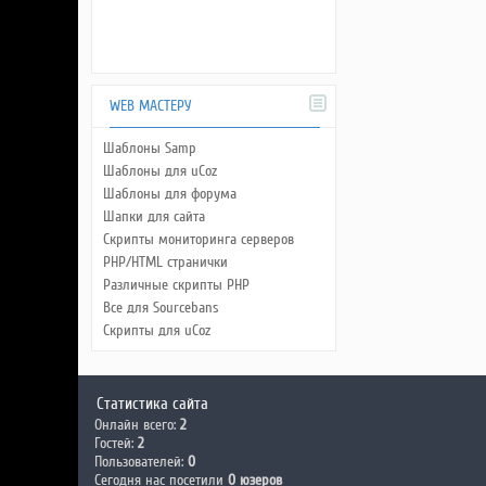
WEB МАСТЕРУ
Шаблоны Samp
Шаблоны для uCoz
Шаблоны для форума
Шапки для сайта
Скрипты мониторинга серверов
PHP/HTML странички
Различные скрипты PHP
Все для Sourcebans
Скрипты для uCoz
Статистика сайта
Онлайн всего:
2
Гостей:
2
Пользователей:
0
Сегодня нас посетили
0 юзеров