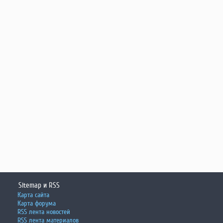
Sitemap и RSS
Карта сайта
Карта форума
RSS лента новостей
RSS лента материалов