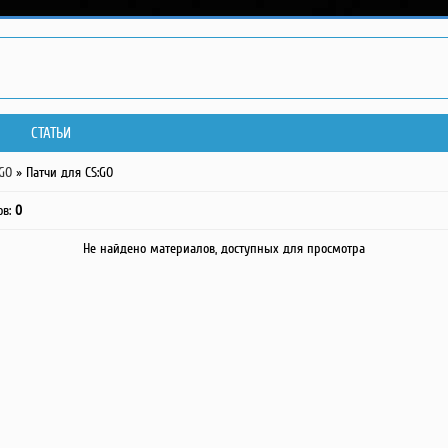
СТАТЬИ
:GO
» Патчи для CS:GO
ов
:
0
Не найдено материалов, доступных для просмотра