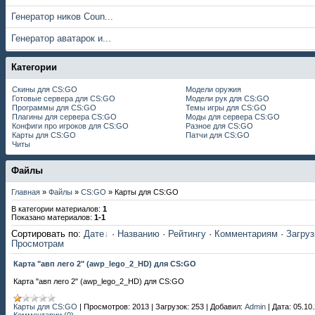
Генератор ников Coun...
Генератор аватарок и...
Категории
Скины для CS:GO
Модели оружия
Готовые сервера для CS:GO
Модели рук для CS:GO
Программы для CS:GO
Темы игры для CS:GO
Плагины для сервера CS:GO
Моды для сервера CS:GO
Конфиги про игроков для CS:GO
Разное для CS:GO
Карты для CS:GO
Патчи для CS:GO
Читы
Файлы
Главная
»
Файлы
»
CS:GO
» Карты для CS:GO
В категории материалов
:
1
Показано материалов
:
1-1
Сортировать по
:
Дате
·
Названию
·
Рейтингу
·
Комментариям
·
Загру
Просмотрам
Карта "авп лего 2" (awp_lego_2_HD) для CS:GO
Карта "авп лего 2" (awp_lego_2_HD) для CS:GO
Карты для CS:GO
|
Просмотров:
2013
|
Загрузок:
253
|
Добавил:
Admin
|
Дата:
05.10