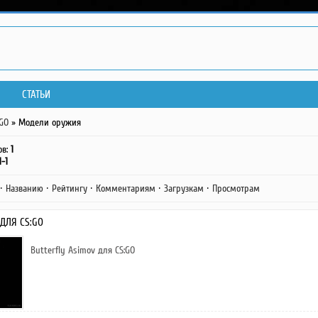
СТАТЬИ
:GO
» Модели оружия
ов
:
1
1-1
·
Названию
·
Рейтингу
·
Комментариям
·
Загрузкам
·
Просмотрам
 ДЛЯ CS:GO
Butterfly Asimov для CS:GO