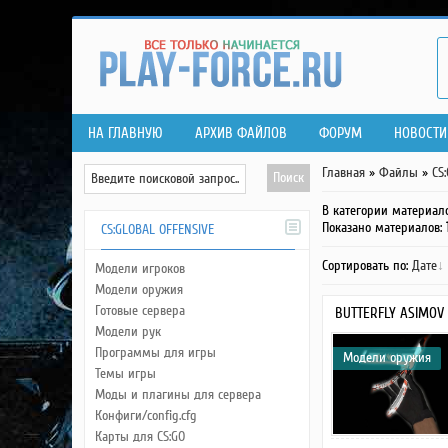
НА ГЛАВНУЮ
АРХИВ ФАЙЛОВ
ФОРУМ
НОВОСТИ
Главная
»
Файлы
»
CS
В категории материал
Показано материалов
:
CS:GLOBAL OFFENSIVE
Сортировать по
:
Дате
Модели игроков
Модели оружия
Готовые сервера
BUTTERFLY ASIMOV
Модели рук
Программы для игры
Модели оружия
Темы игры
Моды и плагины для сервера
Конфиги/config.cfg
Карты для CS:GO