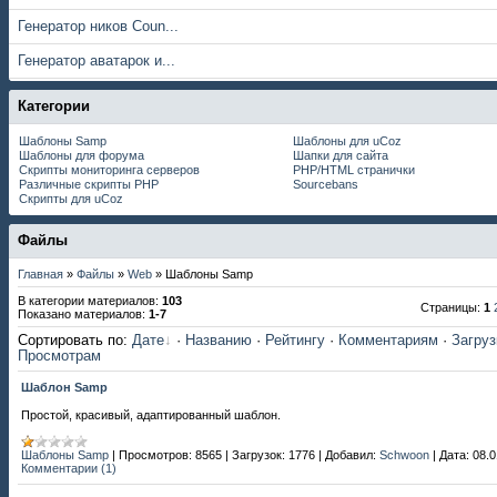
Генератор ников Coun...
Генератор аватарок и...
Категории
Шаблоны Samp
Шаблоны для uCoz
Шаблоны для форума
Шапки для сайта
Скрипты мониторинга серверов
PHP/HTML странички
Различные скрипты PHP
Sourcebans
Скрипты для uCoz
Файлы
Главная
»
Файлы
»
Web
» Шаблоны Samp
В категории материалов
:
103
Страницы
:
1
Показано материалов
:
1-7
Сортировать по
:
Дате
·
Названию
·
Рейтингу
·
Комментариям
·
Загру
Просмотрам
Шаблон Samp
Простой, красивый, адаптированный шаблон.
Шаблоны Samp
|
Просмотров:
8565
|
Загрузок:
1776
|
Добавил:
Schwoon
|
Дата:
08.0
Комментарии (1)