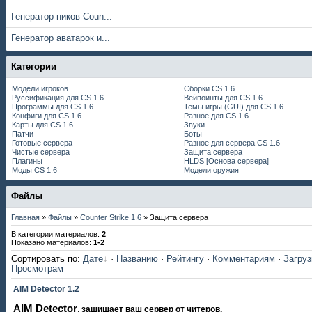
Генератор ников Coun...
Генератор аватарок и...
Категории
Модели игроков
Сборки CS 1.6
Руссификация для CS 1.6
Вейпоинты для CS 1.6
Программы для CS 1.6
Темы игры (GUI) для CS 1.6
Конфиги для CS 1.6
Разное для CS 1.6
Карты для CS 1.6
Звуки
Патчи
Боты
Готовые сервера
Разное для сервера CS 1.6
Чистые сервера
Защита сервера
Плагины
HLDS [Основа сервера]
Моды CS 1.6
Модели оружия
Файлы
Главная
»
Файлы
»
Counter Strike 1.6
» Защита сервера
В категории материалов
:
2
Показано материалов
:
1-2
Сортировать по
:
Дате
·
Названию
·
Рейтингу
·
Комментариям
·
Загру
Просмотрам
AIM Detector 1.2
AIM Detector
,
защищает ваш сервер от читеров.