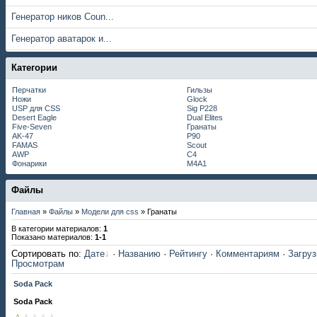
Генератор ников Coun...
Генератор аватарок и...
Категории
Перчатки
Гильзы
Ножи
Glock
USP для CSS
Sig P228
Desert Eagle
Dual Elites
Five-Seven
Гранаты
AK-47
P90
FAMAS
Scout
AWP
С4
Фонарики
M4A1
Файлы
Главная
»
Файлы
»
Модели для css
» Гранаты
В категории материалов
:
1
Показано материалов
:
1-1
Сортировать по
:
Дате
·
Названию
·
Рейтингу
·
Комментариям
·
Загру
Просмотрам
Soda Pack
Soda Pack