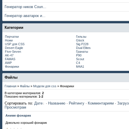
Генератор ников Coun...
Генератор аватарок и...
Категории
Перчатки
Гильзы
Ножи
Glock
USP для CSS
Sig P228
Desert Eagle
Dual Elites
Five-Seven
Гранаты
AK-47
P90
FAMAS
Scout
AWP
С4
Фонарики
M4A1
Файлы
Главная
»
Файлы
»
Модели для css
» Фонарики
В категории материалов
:
2
Показано материалов
:
1-2
Сортировать по
:
Дате
·
Названию
·
Рейтингу
·
Комментариям
·
Загру
Просмотрам
Аниме фонарик
Довольно хороший фонарик